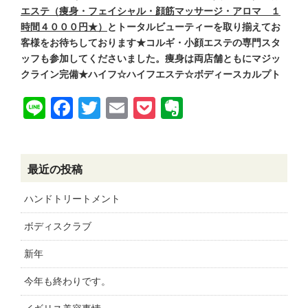
エステ（痩身・フェイシャル・顔筋マッサージ・アロマ １
時間４０００円★）
とトータルビューティーを取り揃えてお
客様をお待ちしております★コルギ・小顔エステの専門スタ
ッフも参加してくださいました。痩身は両店舗ともにマジッ
クライン完備★ハイフ☆ハイフエステ☆ボディースカルプト
Line
Facebook
Twitter
Email
Pocket
Evernote
最近の投稿
ハンドトリートメント
ボディスクラブ
新年
今年も終わりです。